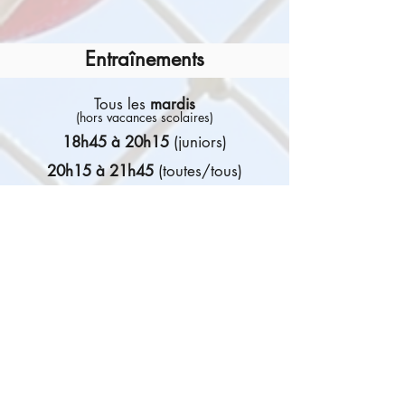
Entraînements
Tous les
mardis
(hors vacances scolaires)
18h45 à 20h15
(juniors)
20h15 à 21h45
(toutes/tous)
Tous les
jeudis
(hors vacances scolaires)
19h30 à 21h00
(Ligue C)
École du Jura
Halle Jura 2
Av. Général-Guisan 61
1700 Fribourg