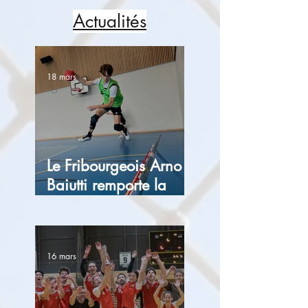
Actualités
18 mars
Le Fribourgeois Arno
Baiutti remporte la
European Silver Cup
avec les Val-de-Ruz
Flyers
16 mars