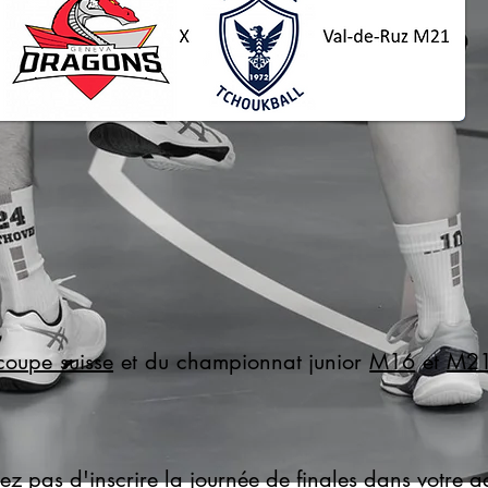
coupe suisse
et du championnat junior
M16
et
M2
ez pas d'inscrire la journée de finales dans votre a