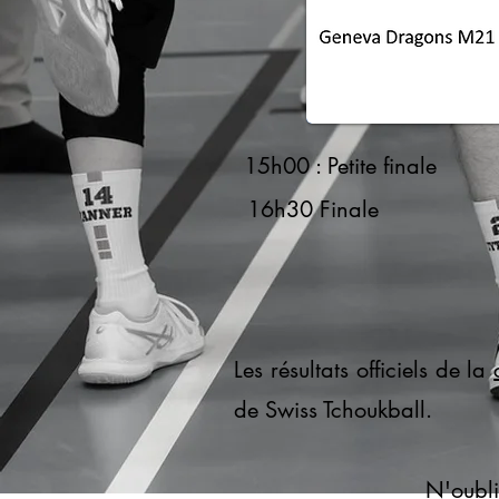
15h00 : Petite finale
16h30 Finale
Les résultats officiels de la
de Swiss Tchoukball.
N'oubli