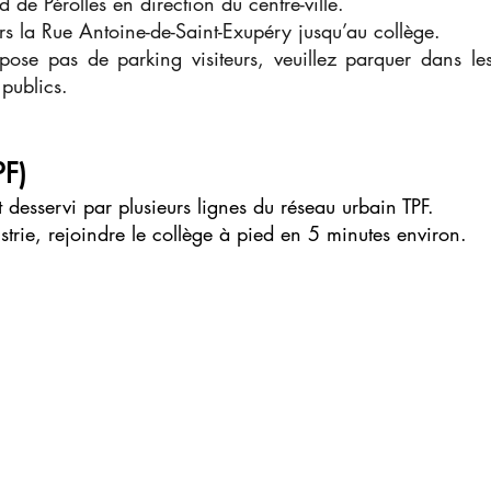
d de Pérolles en direction du centre-ville.
ers la Rue Antoine-de-Saint-Exupéry jusqu’au collège.
pose pas de parking visiteurs, veuillez parquer dans l
 publics.
PF)
est desservi par plusieurs lignes du réseau urbain TPF.
ustrie, rejoindre le collège à pied en 5 minutes environ.