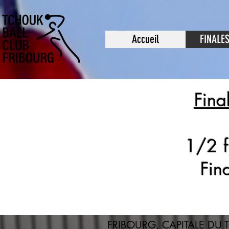
Accueil
FINALE
Fina
1/2 f
Fin
FRIBOURG, CAPITALE DU