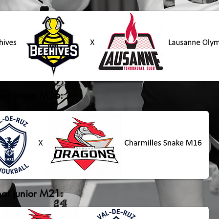
at junior M16:
at junior M21: