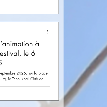
t Suisse de Tchoukball, avec
e...
’animation à
estival, le 6
5
6 septembre 2025, sur la place
ourg, le Tchoukball-Club de