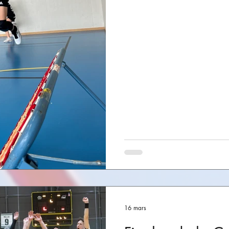
tchoukball. Quatre équipes sui
de-Ruz Flyers, dans les rangs 
Arno Baiutti, se sont imposés 
finale contre Ferrara Capiâz (
Plus d'informations
16 mars