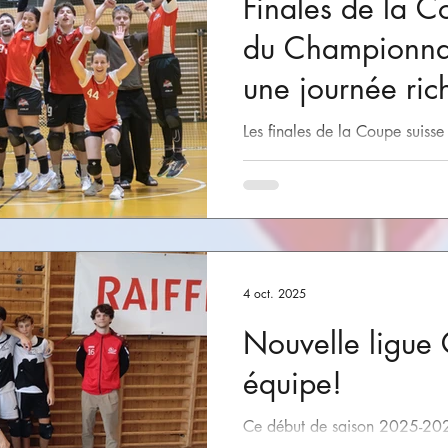
Finales de la C
du Championna
une journée ric
à Fribourg!
Les finales de la Coupe suiss
terminées. Environ 80 joueuses
six matchs de finale qui se so
sport Sainte-Croix à Fribourg.
près de 250 spectateurs sont v
encourager les équipes. Les m
suspense et de nombreux points
4 oct. 2025
parfaitement l’intensité et la 
Nouvelle ligue 
équipe!
Ce début de saison 2025-202