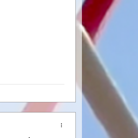
sses y ont participé. Les Val-
desquels évolue le Fribourgeois
sans contestation possible en
I) sur le score de 71 à 46.