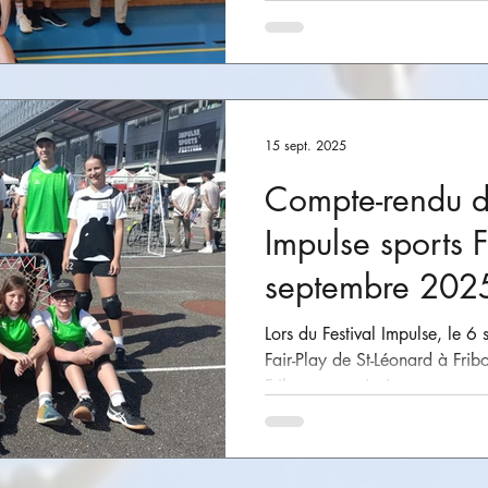
restructuration du Championna
la création de la ligue C. Cett
15 sept. 2025
Compte-rendu d
Impulse sports F
septembre 202
Lors du Festival Impulse, le 
Fair-Play de St-Léonard à Frib
Fribourg a animé un...