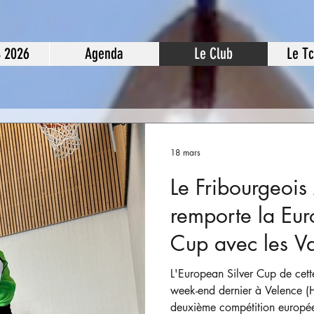
S 2026
Agenda
Le Club
Le T
18 mars
Le Fribourgeois 
remporte la Eur
Cup avec les Va
L'European Silver Cup de cett
week-end dernier à Velence (Ho
deuxième compétition europée