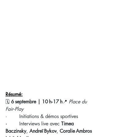
Résumé:
🗓 
6 septembre | 10 h‑17 h
📍 
Place du 
Fair‑Play
·        Initiations & démos sportives
·        
Interviews live avec 
Timea 
Baczinsky
, 
Andreï Bykov
, 
Coralie Ambros