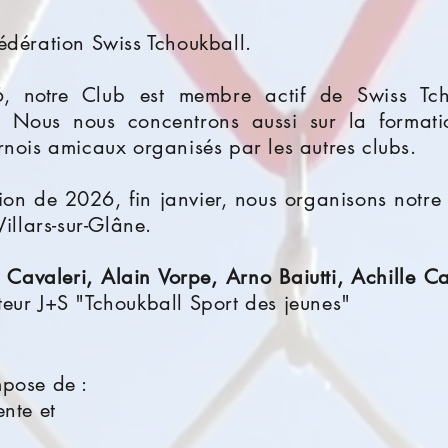
édération Swiss Tchoukball.
, notre
Club est membre actif de Swiss Tcho
 Nous nous concentrons aussi sur la formatio
rnois amicaux organisés par les autres clubs.
on de 2026, fin janvier, nous organisons notre
Villars-sur-Glâne.
 Cavaleri,
Alain Vorpe, Arno Baiutti, Achille Ca
teur J+S "Tchoukball Sport des jeunes"
pose de :
sidente et